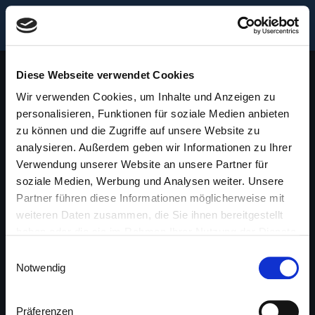
MENÜ
Diese Webseite verwendet Cookies
Wir verwenden Cookies, um Inhalte und Anzeigen zu
personalisieren, Funktionen für soziale Medien anbieten
zu können und die Zugriffe auf unsere Website zu
FEHLER - 404
analysieren. Außerdem geben wir Informationen zu Ihrer
Die gewünschte Seite ist wohl nicht vorhanden.
Verwendung unserer Website an unsere Partner für
soziale Medien, Werbung und Analysen weiter. Unsere
Partner führen diese Informationen möglicherweise mit
weiteren Daten zusammen, die Sie ihnen bereitgestellt
ZUR STARTSEITE
haben oder die sie im Rahmen Ihrer Nutzung der Dienste
gesammelt haben.
Einwilligungsauswahl
Notwendig
Präferenzen